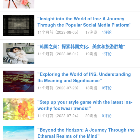
"Insight into the World of Ins: A Journey
Through the Popular Social Media Platform"
11个月前（2023-08-05）
17浏览
1评论
"韩国之美：探索韩国文化、美食和旅游胜地"
11个月前（2023-08-01）
19浏览
1评论
"Exploring the World of INS: Understanding
Its Meaning and Significance"
11个月前（2023-07-28）
18浏览
0评论
"Step up your style game with the latest ins-
worthy footwear trends!"
11个月前（2023-07-24）
20浏览
0评论
"Beyond the Horizon: A Journey Through the
Ethereal Realms of the Mind"