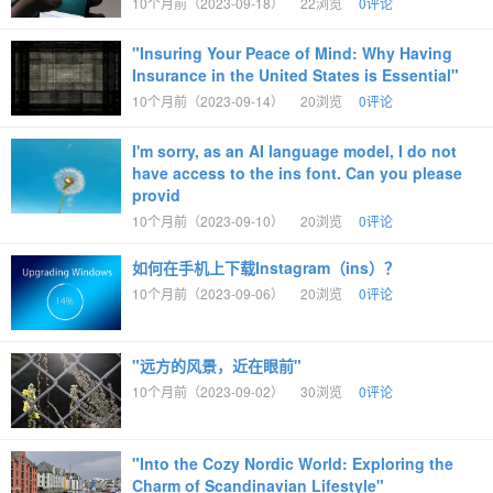
10个月前（2023-09-18）
22浏览
0评论
"Insuring Your Peace of Mind: Why Having
Insurance in the United States is Essential"
10个月前（2023-09-14）
20浏览
0评论
I'm sorry, as an AI language model, I do not
have access to the ins font. Can you please
provid
10个月前（2023-09-10）
20浏览
0评论
如何在手机上下载Instagram（ins）？
10个月前（2023-09-06）
20浏览
0评论
"远方的风景，近在眼前"
10个月前（2023-09-02）
30浏览
0评论
"Into the Cozy Nordic World: Exploring the
Charm of Scandinavian Lifestyle"