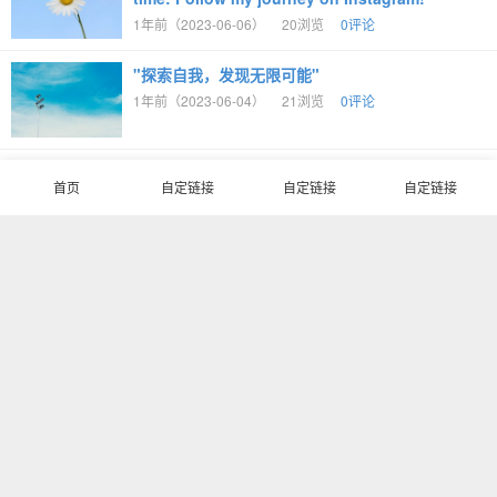
1年前（2023-06-06）
20浏览
0评论
"探索自我，发现无限可能"
1年前（2023-06-04）
21浏览
0评论
"Inside the Cozy and Chic Living Room of a
首页
自定链接
自定链接
自定链接
Modern Minimalist Home"
1年前（2023-05-31）
26浏览
0评论
"Capturing the Beauty of Nature: Stunning
Photos from My Adventures on Instagram"
1年前（2023-05-31）
18浏览
0评论
"Stylish and Sophisticated: The World of
Men's Fashion on Instagram"
1年前（2023-05-31）
20浏览
0评论
"Adding a Splash of Fun to Your Instagram
Stories with These Ins Stickers!"